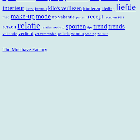
liefde
interieur
kilo's verliezen
kinderen
kerst
kleding
kerstmis
make-up
mode
recept
op vakantie
mac
reis
parfum
recepten
relatie
sporten
trend
trends
reizen
relaties
roadtrip
tips
verliefd
wonen
vakantie
weleda
zomer
vet verbranden
woning
The Musthave Factory