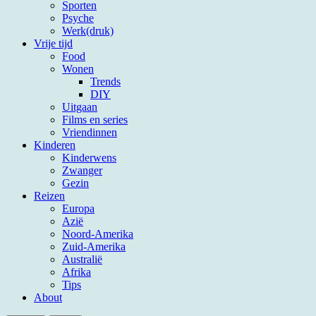
Sporten
Psyche
Werk(druk)
Vrije tijd
Food
Wonen
Trends
DIY
Uitgaan
Films en series
Vriendinnen
Kinderen
Kinderwens
Zwanger
Gezin
Reizen
Europa
Azië
Noord-Amerika
Zuid-Amerika
Australië
Afrika
Tips
About