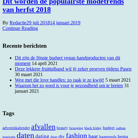
Dit worden de populairste modetrends
van herfst 2018
By
Redactie
29 juli 2018
14 januari 2019
Continue Reading
Recente berichten
Dit zijn de fijnste budget vegan handproducten van dit
moment
14 april 2021
Deze lekkere fruittulband wil jij zeker proeven tijdens Pasen
30 maart 2021
Weg met die love handles: zo raak je ze kwijt!
5 maart 2021
Waarom het zo goed is voor je gezondheid om te breien
31
januari 2021
Tags
afvallen
adventskalender
beauty
budget
beweging
black friday
cadeau
daten
fashion
haar
dating
diy
hema
haartrends
inspiratie
dieet